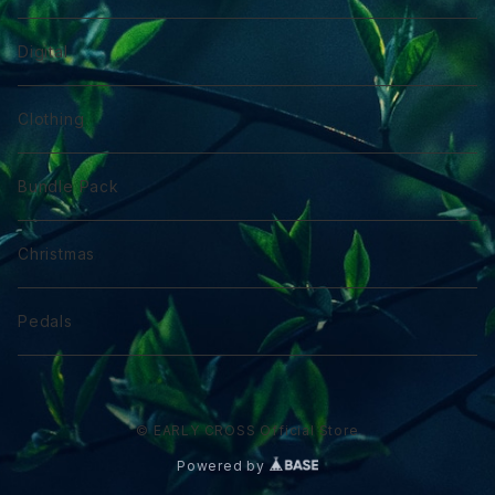
Digital
Clothing
Bundle Pack
Christmas
Pedals
© EARLY CROSS Official Store
Powered by